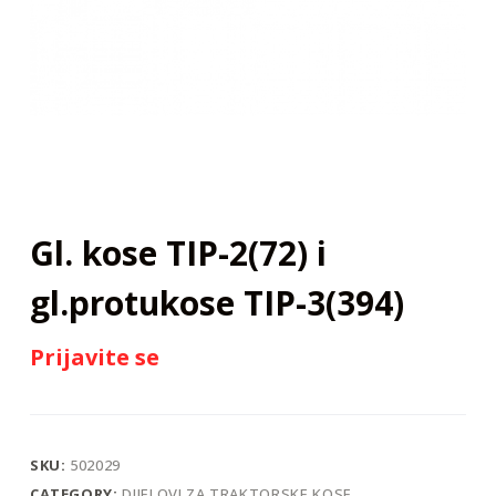
j
Gl. kose TIP-2(72) i
gl.protukose TIP-3(394)
Prijavite se
SKU:
502029
CATEGORY:
DIJELOVI ZA TRAKTORSKE KOSE