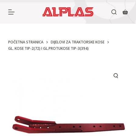
P
r
e
s
k
POČETNA STRANICA
DIJELOVI ZA TRAKTORSKE KOSE
GL. KOSE TIP-2(72) I GL.PROTUKOSE TIP-3(394)
o
č
i
n
a
s
a
d
r
ž
a