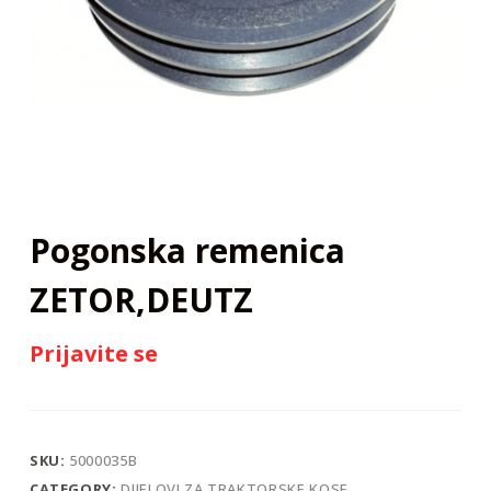
j
Pogonska remenica
ZETOR,DEUTZ
Prijavite se
SKU:
5000035B
CATEGORY:
DIJELOVI ZA TRAKTORSKE KOSE