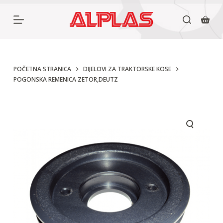
P
r
e
s
k
POČETNA STRANICA
DIJELOVI ZA TRAKTORSKE KOSE
POGONSKA REMENICA ZETOR,DEUTZ
o
č
i
n
a
s
a
d
r
ž
a