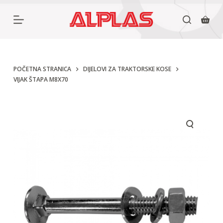
P
r
e
s
k
POČETNA STRANICA
DIJELOVI ZA TRAKTORSKE KOSE
VIJAK ŠTAPA M8X70
o
č
i
n
a
s
a
d
r
ž
a