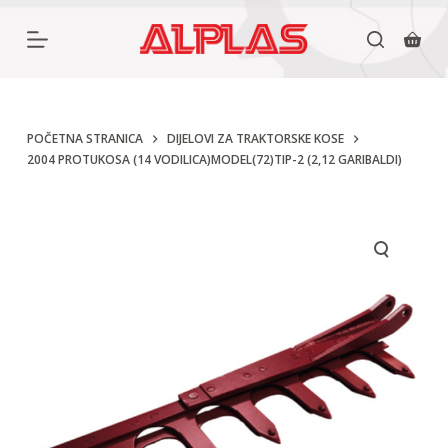
P
r
e
s
k
POČETNA STRANICA
DIJELOVI ZA TRAKTORSKE KOSE
2004 PROTUKOSA (14 VODILICA)MODEL(72)TIP-2 (2,12 GARIBALDI)
o
č
i
n
a
s
a
d
r
ž
a