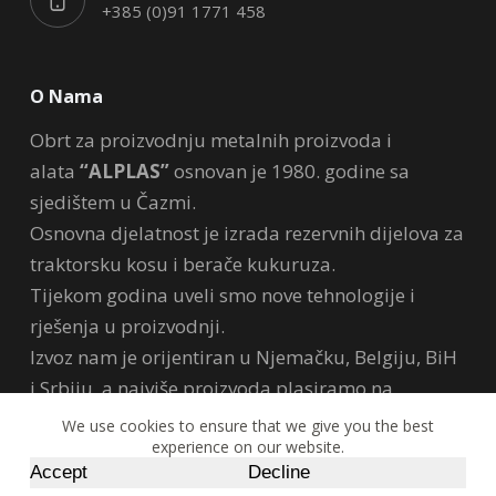
+385 (0)91 1771 458
O Nama
Obrt za proizvodnju metalnih proizvoda i
alata
“ALPLAS”
osnovan je 1980. godine sa
sjedištem u Čazmi.
Osnovna djelatnost je izrada rezervnih dijelova za
traktorsku kosu i berače kukuruza.
Tijekom godina uveli smo nove tehnologije i
rješenja u proizvodnji.
Izvoz nam je orijentiran u Njemačku, Belgiju, BiH
i Srbiju, a najviše proizvoda plasiramo na
domaće tržište.
We use cookies to ensure that we give you the best
experience on our website.
Tvrtka trenutno zapošljava 15 djelatnika.
Accept
Decline