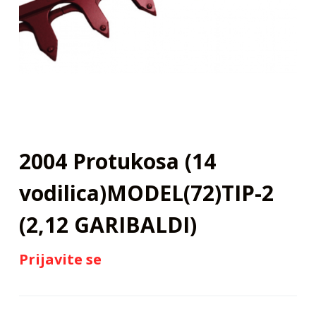
j
2004 Protukosa (14
vodilica)MODEL(72)TIP-2
(2,12 GARIBALDI)
Prijavite se