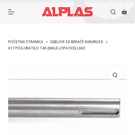
P
r
e
s
k
POČETNA STRANICA
DIJELOVI ZA BERAČE KUKURUZA
617 POG.VRATILO T40 (MALE LOPATICE) L663
o
č
i
n
a
s
a
d
r
ž
a