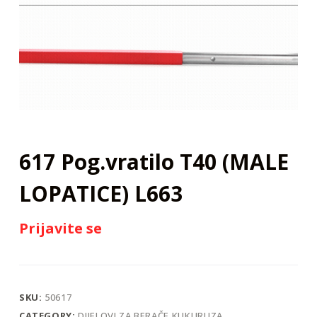
j
617 Pog.vratilo T40 (MALE
LOPATICE) L663
Prijavite se
SKU:
50617
CATEGORY:
DIJELOVI ZA BERAČE KUKURUZA