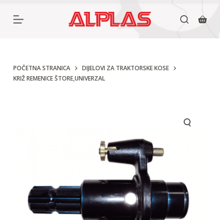
P
r
e
s
k
POČETNA STRANICA
DIJELOVI ZA TRAKTORSKE KOSE
KRIŽ REMENICE ŠTORE,UNIVERZAL
o
č
i
n
a
s
a
d
r
ž
a