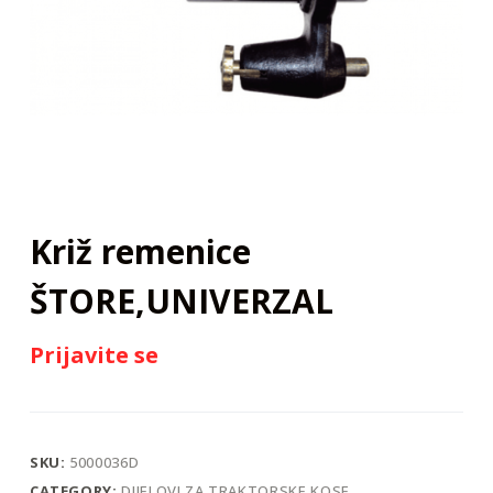
j
Križ remenice
ŠTORE,UNIVERZAL
Prijavite se
SKU:
5000036D
CATEGORY:
DIJELOVI ZA TRAKTORSKE KOSE