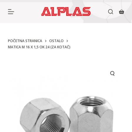
P
r
e
s
k
POČETNA STRANICA
OSTALO
MATICA M 16 X 1,5 OK 24 (ZA KOTAČ)
o
č
i
n
a
s
a
d
r
ž
a