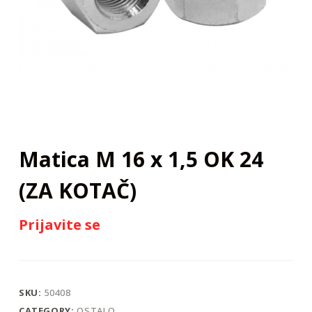
j
Matica M 16 x 1,5 OK 24
(ZA KOTAČ)
Prijavite se
SKU:
50408
CATEGORY:
OSTALO