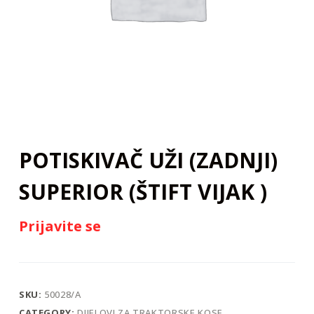
j
POTISKIVAČ UŽI (ZADNJI)
SUPERIOR (ŠTIFT VIJAK )
Prijavite se
SKU:
50028/A
CATEGORY:
DIJELOVI ZA TRAKTORSKE KOSE