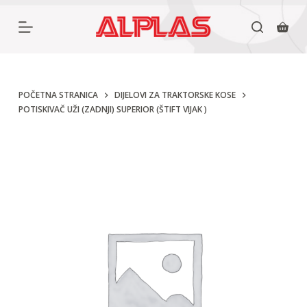
P
r
e
s
k
POČETNA STRANICA
DIJELOVI ZA TRAKTORSKE KOSE
POTISKIVAČ UŽI (ZADNJI) SUPERIOR (ŠTIFT VIJAK )
o
č
i
n
a
s
a
d
r
ž
a