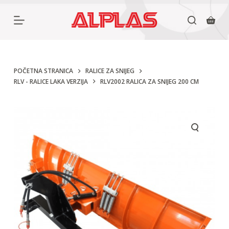
P
r
e
s
k
POČETNA STRANICA
RALICE ZA SNIJEG
RLV - RALICE LAKA VERZIJA
RLV2002 RALICA ZA SNIJEG 200 CM
o
č
i
n
a
s
a
d
r
ž
a