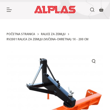
P
r
e
s
k
POČETNA STRANICA
RALICE ZA ZEMLJU
RV2001 RALICA ZA ZEMLJU (VUČENA-OKRETNA) 1X - 200 CM
o
č
i
n
a
s
a
d
r
ž
a