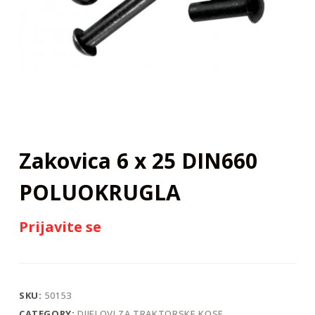
j
Zakovica 6 x 25 DIN660
POLUOKRUGLA
Prijavite se
SKU:
50153
CATEGORY:
DIJELOVI ZA TRAKTORSKE KOSE